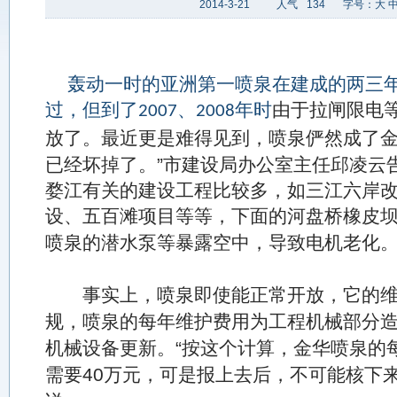
2014-3-21
人气
134
字号：
大
轰动一时的亚洲第一喷泉在建成的两三年
过，但到了
、
年时
由于拉闸限电
2007
2008
放了。最近更是难得见到，喷泉俨然成了
”
已经坏掉了。
市建设局办公室主任邱凌云
婺江有关的建设工程比较多，如三江六岸
设、五百滩项目等等，下面的河盘桥橡皮
喷泉的潜水泵等暴露空中，导致电机老化
事实上，喷泉即使能正常开放，它的
规，喷泉的每年维护费用为工程机械部分
“
机械设备更新。
按这个计算，金华喷泉的
40
需要
万元，可是报上去后，不可能核下